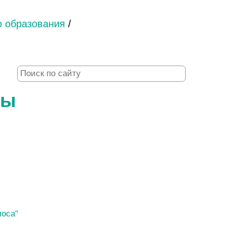
 образования
/
ты
лоса"