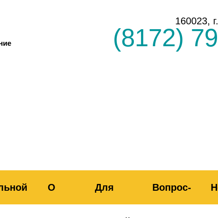
160023, 
(8172) 79
ние
льной
О
Для
Вопрос-
Н